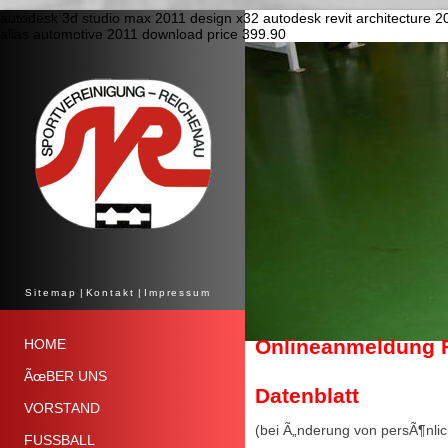
autodesk 3d studio max 2011 design x32
autodesk revit architecture 
alias automotive 2011 download price 399.90
Sitemap
|
Kontakt
|
Impressum
Onlineanmeldung F
HOME
ÃœBER UNS
Datenblatt
VORSTAND
(bei Ã„nderung von persÃ¶nli
FUSSBALL