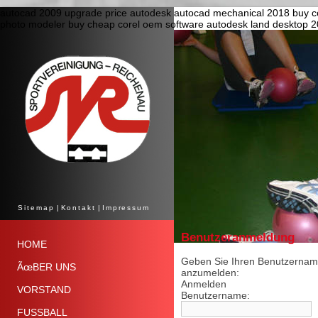
autocad 2009 upgrade price
autodesk autocad mechanical 2018
buy c
photo modeler
buy cheap corel oem software
autodesk land desktop 
Sitemap
|
Kontakt
|
Impressum
Benutzeranmeldung
HOME
Geben Sie Ihren Benutzername
ÃœBER UNS
anzumelden:
Anmelden
VORSTAND
Benutzername:
FUSSBALL